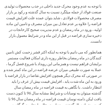
با توجه به عدم وجود محرک جدید داخلی در جذب محصولات تولیدی
صنعت فولاد از جمله میلگرد نسبت به سال گذشته و رکود بر بازار
مصرف محصولات فولادی ، شاید بتوان عمده علت افزایش قیمت
قراضه را علاوه بر عدم تعادل بین میزان مصرف و تامین این ماده
اولیه ، ورود در ماه رمضان و عدم مدیریت صحیح کارخانجات در
ذخیره سازی قراضه در قبل از این ماه و در شرایط معمول بازار
دانست.
همانطور که می دانیم با توجه به اینکه اکثر قشر زحمت کش تامین
کنندگان در ماه رمضان بخاطر روزه داری امکان فعالیت مستمر
برایشان فراهم نیست و همزمانی این رویداد با شروع فصل گرما ،
عملا به صورت طبیعی میزان عرضه قراضه در این ماه کمتر شده و
در صورتی که محرک دیگر همچون افزایش تقاضا در بازار قراضه با
ورود به این ماه شدت یابد ، افزایش قیمت بیش از عرف را باید
انتظار داشت . با نگاهی به قیمت قراضه در ماه رمضان سال
گذشته میتوان به نوسانات و شرایط مشابه سال 96 تا کنون دست
یافت لیکن دامنه نوسان قیمت قراضه در ماه رمضان سال 96 تا
کنون بیش از سال گذشته بوده است. جالب اینجاست گهگاه به