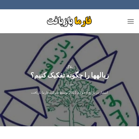
Ski
t
conten
بلاگ
زباله​ها را چگونه تفکیک کنیم؟
انتشار در تاریخ
6 جولای 2021
توسط
شرکت فارما بازیافت