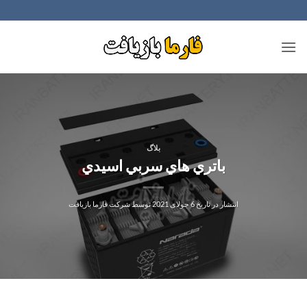
Ski
t
conten
بلاگ
باتري هاي سربي اسيدي
انتشار در تاریخ
6 جولای 2021
توسط
شرکت فارما بازیافت