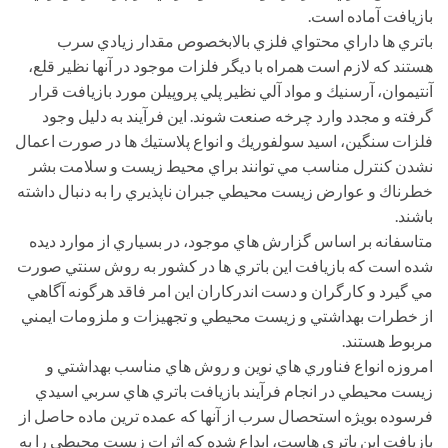
بازيافت آماده است.
باتري ها داراي محتواي فلزي بالابخصوص مقدار زيادي سرب
هستند كه لازم است همراه با ديگر فلزات موجود در آنها نظير قلع،
آنتيموان، آرسنيك و مواد آلي نظير پلي پروپيلن مورد بازيافت قرار
گرفته و مجدد وارد چرخه صنعت شوند. اين فرآيند به دليل وجود
فلزات سنگين، اسيد سولفوريك و انواع پلاستيك ها در صورت اعمال
نشدن كنترل مناسب مي توانند براي محيط زيست و سلامت بشر
خطرناك و عوارض زيست محيطي جبران ناپذيري را به دنبال داشته
باشند.
متاسفانه بر اساس گزارش هاي موجود، در بسياري از موارد ديده
شده است كه بازيافت اين باتري ها در كشور به روش سنتي صورت
مي گيرد و كارگران و دست اندركاران اين امر فاقد هرگونه آگاهي
از خطرات بهداشتي و زيست محيطي و تجهيزات و ملزومات ايمني
مربوط هستند.
امروزه انواع فناوري هاي نوين و روش هاي مناسب بهداشتي و
زيست محيطي در انجام فرآيند بازيافت باتري هاي سربي اسيدي
فرسوده بويژه استحصال سرب از آنها كه عمده ترين ماده حاصل از
بازيافت اين باتري هاست، ابداع شده كه اثرات زيست محيطي را به