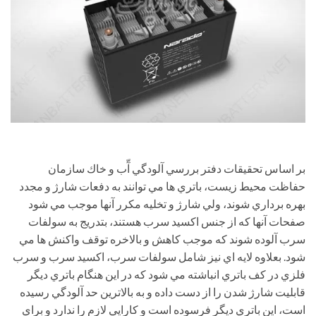
بر اساس تحقيقات دفتر بررسي آلودگي آّب و خاك سازمان
حفاظت محيط زيست، باتري ها مي توانند به دفعات شارژ و مجدد
بهره برداري شوند، ولي شارژ و تخليه مكرر آنها موجب مي شود
صفحات آنها كه از جنس اكسيد سرب هستند، بتدريج به سولفات
سرب آلوده شوند كه موجب كاهش و بالاخره توقف واكنش ها مي
شود. بعلاوه لايه اي نيز شامل سولفات سرب، اكسيد سرب و سرب
فلزي در كف باتري انباشته مي شود كه در اين هنگام باتري ديگر
قابليت شارژ شدن را از دست داده و به بالاترين حد آلودگي رسيده
است، اين باتري ديگر فرسوده است و كارايي لازم را ندارد و براي