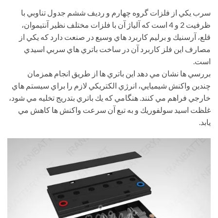
سرب يكي از فلزات گروه چهارم و رديف ششم جدول تناوبي با
ظرفيت 2 و 4 است كه آلياژ آن با فلزات مختلف نظير آنتيموان،
قلع، آرسنيك و برليم كاربرد هاي وسيع در صنعت دارد كه يكي از
مصارف اين فلز كاربرد آن در ساخت باتري هاي سربي اسيدي
است.
بررسي ها نشان مي دهد اين باتري ها از طريق انجام همزمان
چندين واكنش شيميايي، انرژي الكتريكي لازم را براي سيستم هاي
خارجي فراهم مي كنند. هنگامي كه يك باتري بتدريج تخليه مي شود،
غلظت اسيد سولفوريك و به تبع آن سرعت واكنش ها كاهش مي
يابد.